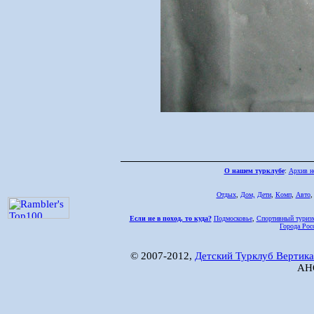
О нашем турклубе
:
Архив н
Отдых
,
Дом,
Дети
,
Комп
,
Авто
Если не в поход, то куда?
Подмосковье
,
Спортивный туриз
Города Рос
© 2007-2012,
Детский Турклуб Вертика
АНО