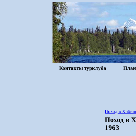
Контакты турклуба
План
Поход в Хибины
Поход в Х
1963