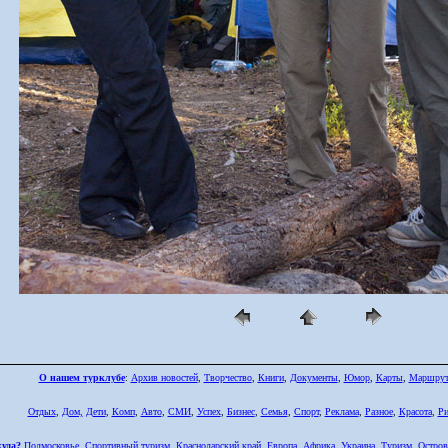
О нашем турклубе
:
Архив новостей
,
Творчество
,
Книги
,
Документы
,
Юмор
,
Карты
,
Маршру
Отдых
,
Дом,
Дети
,
Комп
,
Авто
,
СМИ
,
Успех
,
Бизнес
,
Семья
,
Спорт
,
Реклама
,
Разное
,
Красота
,
Ри
куда?
Подмосковье
,
Спортивный туризм
,
Краснодарский край
,
Европа
,
Африка
,
Украина
,
Туризм
,
Остров