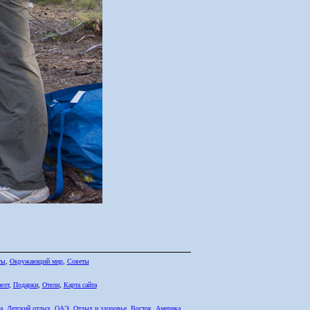
ты
,
Окружающий мир
,
Советы
елт
,
Подарки
,
Отели
,
Карта сайта
а
,
Детский отдых
,
ОАЭ
,
Отдых и здоровье
,
Восток
,
Америка
,