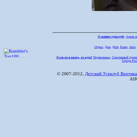
О нашем турклубе
:
Архив н
Отдых
,
Дом,
Дети
,
Комп
,
Авто
Если не в поход, то куда?
Подмосковье
,
Спортивный туриз
Города Рос
© 2007-2012,
Детский Турклуб Вертика
АНО