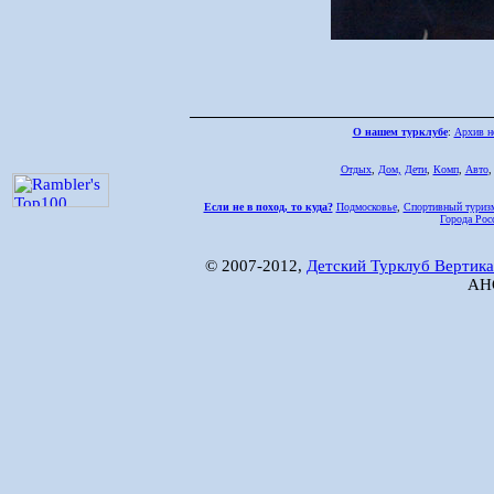
О нашем турклубе
:
Архив н
Отдых
,
Дом,
Дети
,
Комп
,
Авто
Если не в поход, то куда?
Подмосковье
,
Спортивный туриз
Города Рос
© 2007-2012,
Детский Турклуб Вертика
АНО