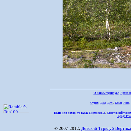
О нашем турклубе
:
Архив н
Отдых
,
Дом,
Дети
,
Комп
,
Авто
Если не в поход, то куда?
Подмосковье
,
Спортивный туриз
Города Рос
© 2007-2012,
Детский Турклуб Вертика