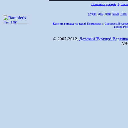
О нашем турклубе
:
Архив н
Отдых
,
Дом,
Дети
,
Комп
,
Авто
Если не в поход, то куда?
Подмосковье
,
Спортивный туриз
Города Рос
© 2007-2012,
Детский Турклуб Вертика
АНО