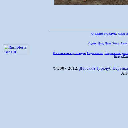
О нашем турклубе
:
Архив н
Отдых
,
Дом,
Дети
,
Комп
,
Авто
Если не в поход, то куда?
Подмосковье
,
Спортивный туриз
Города Рос
© 2007-2012,
Детский Турклуб Вертика
АНО