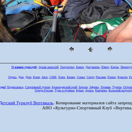
О нашем турклубе
:
Архив новостей
,
Творчество
,
Книги
,
Документы
,
Юмор
,
Карты
,
Маршру
Отдых
,
Дом,
Дети
,
Комп
,
Авто
,
СМИ
,
Успех
,
Бизнес
,
Семья
,
Спорт
,
Реклама
,
Разное
,
Красота
,
Ри
куда?
Подмосковье
,
Спортивный туризм
,
Краснодарский край
,
Европа
,
Африка
,
Украина
,
Туризм
,
Остров
Города России
,
Туры и путевки
,
Крым
,
Архыз
,
Камчатка
,
Кольский полуост
Детский Турклуб Вертикаль
. Копирование материалов сайта запрещ
АНО «Культурно-Спортивный Клуб «Вертика