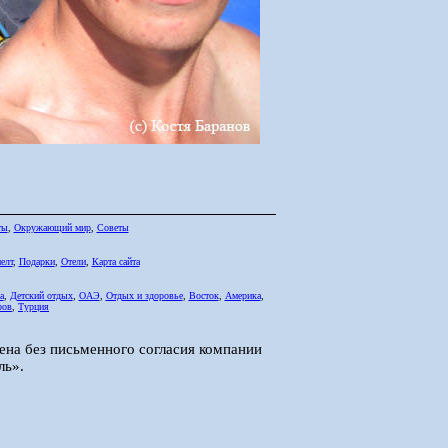
ты
,
Окружающий мир
,
Советы
елт
,
Подарки
,
Отели
,
Карта сайта
а
,
Детский отдых
,
ОАЭ
,
Отдых и здоровье
,
Восток
,
Америка
,
ров
,
Турция
ена без письменного согласия компании
ль».