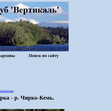
 архивы
Поиск по сайту
Баранова
ерка - р. Чирко-Кемь.