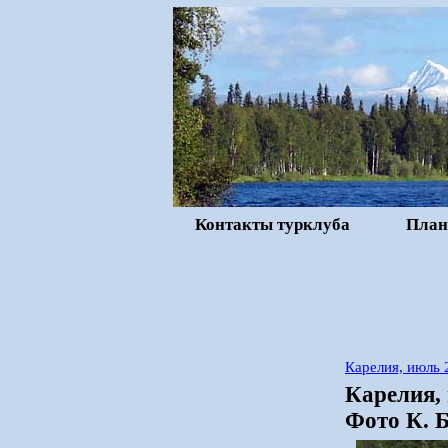
Контакты турклуба
План
Карелия, июль 
Карелия, 
Фото К. Б