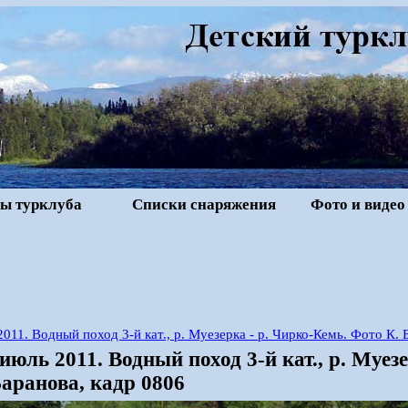
ы турклуба
Списки снаряжения
Фото и видео
2011. Водный поход 3-й кат., р. Муезерка - р. Чирко-Кемь. Фото К. 
июль 2011. Водный поход 3-й кат., р. Муез
аранова, кадр 0806