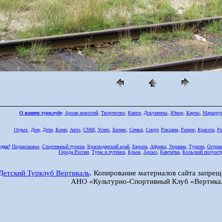
О нашем турклубе
:
Архив новостей
,
Творчество
,
Книги
,
Документы
,
Юмор
,
Карты
,
Маршру
Отдых
,
Дом,
Дети
,
Комп
,
Авто
,
СМИ
,
Успех
,
Бизнес
,
Семья
,
Спорт
,
Реклама
,
Разное
,
Красота
,
Ри
куда?
Подмосковье
,
Спортивный туризм
,
Краснодарский край
,
Европа
,
Африка
,
Украина
,
Туризм
,
Остров
Города России
,
Туры и путевки
,
Крым
,
Архыз
,
Камчатка
,
Кольский полуост
Детский Турклуб Вертикаль
. Копирование материалов сайта запрещ
АНО «Культурно-Спортивный Клуб «Вертика