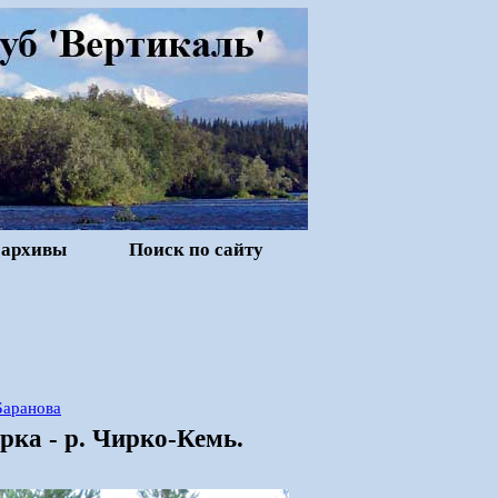
 архивы
Поиск по сайту
Баранова
ерка - р. Чирко-Кемь.