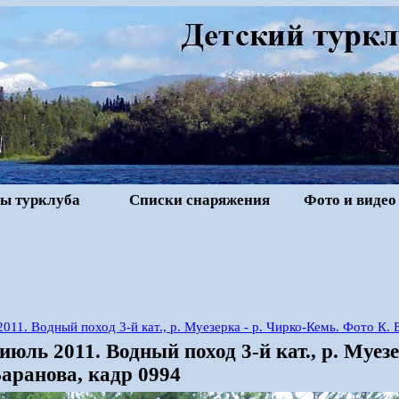
ы турклуба
Списки снаряжения
Фото и видео
2011. Водный поход 3-й кат., р. Муезерка - р. Чирко-Кемь. Фото К. 
июль 2011. Водный поход 3-й кат., р. Муез
аранова, кадр 0994