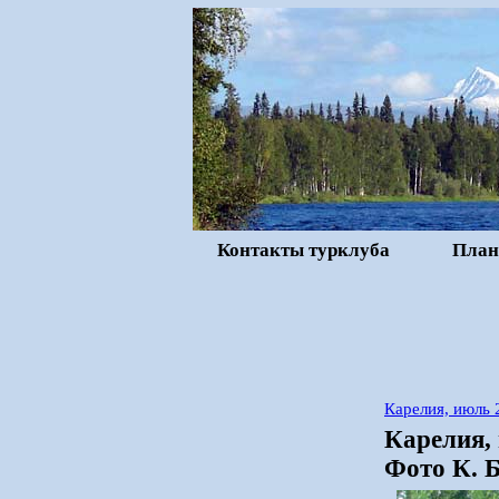
Контакты турклуба
План
Карелия, июль 
Карелия, 
Фото К. Б