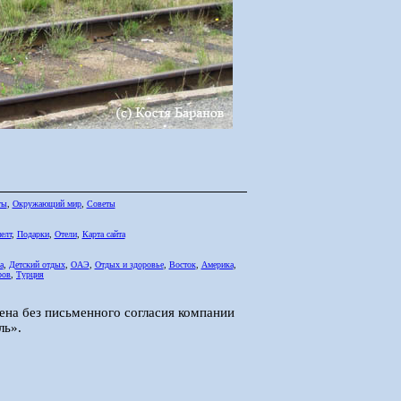
ты
,
Окружающий мир
,
Советы
елт
,
Подарки
,
Отели
,
Карта сайта
а
,
Детский отдых
,
ОАЭ
,
Отдых и здоровье
,
Восток
,
Америка
,
ров
,
Турция
ена без письменного согласия компании
ль».