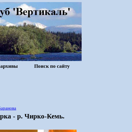
 архивы
Поиск по сайту
Баранова
ерка - р. Чирко-Кемь.