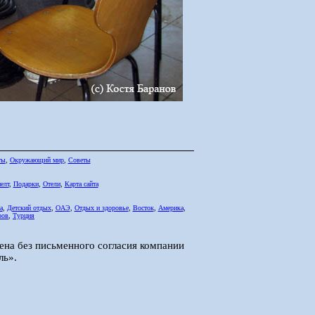
ты
,
Окружающий мир
,
Советы
елт
,
Подарки
,
Отели
,
Карта сайта
а
,
Детский отдых
,
ОАЭ
,
Отдых и здоровье
,
Восток
,
Америка
,
ров
,
Турция
ена без письменного согласия компании
ль».