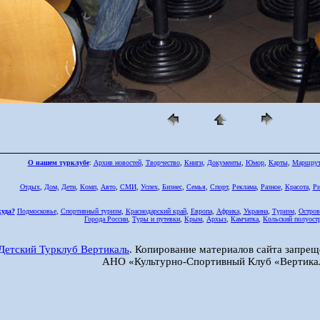
О нашем турклубе
:
Архив новостей
,
Творчество
,
Книги
,
Документы
,
Юмор
,
Карты
,
Маршру
Отдых
,
Дом,
Дети
,
Комп
,
Авто
,
СМИ
,
Успех
,
Бизнес
,
Семья
,
Спорт
,
Реклама
,
Разное
,
Красота
,
Ри
куда?
Подмосковье
,
Спортивный туризм
,
Краснодарский край
,
Европа
,
Африка
,
Украина
,
Туризм
,
Остров
Города России
,
Туры и путевки
,
Крым
,
Архыз
,
Камчатка
,
Кольский полуост
Детский Турклуб Вертикаль
. Копирование материалов сайта запрещ
АНО «Культурно-Спортивный Клуб «Вертика