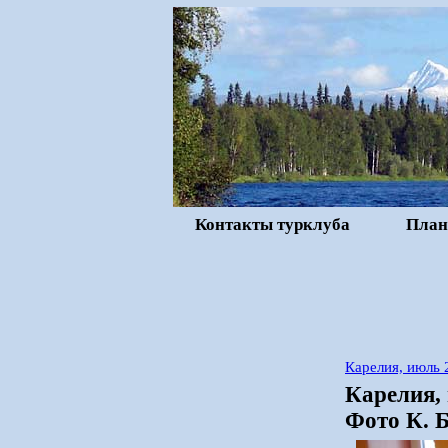
Контакты турклуба
План
Карелия, июль 
Карелия, 
Фото К. Б