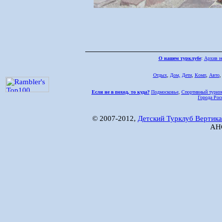
О нашем турклубе
:
Архив н
Отдых
,
Дом,
Дети
,
Комп
,
Авто
Если не в поход, то куда?
Подмосковье
,
Спортивный туриз
Города Рос
© 2007-2012,
Детский Турклуб Вертика
АНО