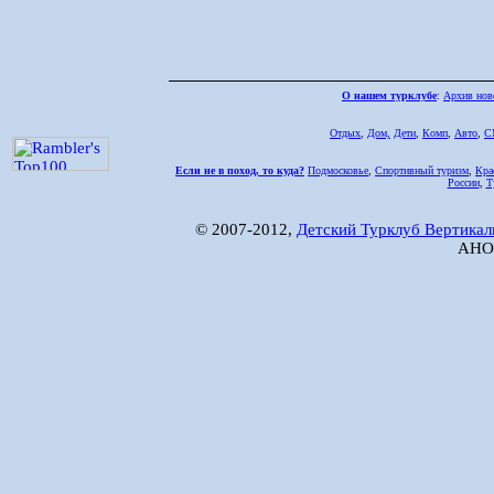
О нашем турклубе
:
Архив нов
Отдых
,
Дом,
Дети
,
Комп
,
Авто
,
С
Если не в поход, то куда?
Подмосковье
,
Спортивный туризм
,
Кра
России
,
Т
© 2007-2012,
Детский Турклуб Вертикал
АНО 