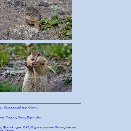
ты
,
Окружающий мир
,
Советы
елт
,
Подарки
,
Отели
,
Карта сайта
а
,
Детский отдых
,
ОАЭ
,
Отдых и здоровье
,
Восток
,
Америка
,
ров
,
Турция