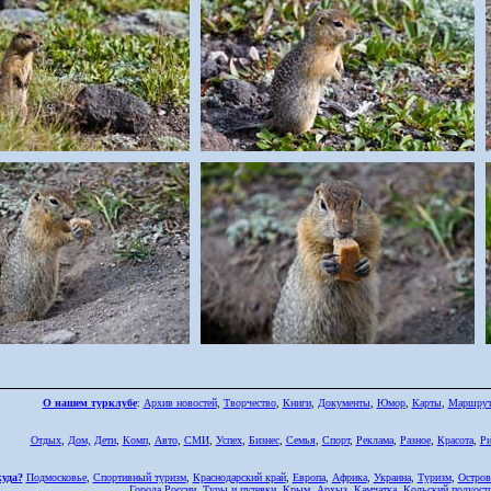
О нашем турклубе
:
Архив новостей
,
Творчество
,
Книги
,
Документы
,
Юмор
,
Карты
,
Маршру
Отдых
,
Дом,
Дети
,
Комп
,
Авто
,
СМИ
,
Успех
,
Бизнес
,
Семья
,
Спорт
,
Реклама
,
Разное
,
Красота
,
Ри
куда?
Подмосковье
,
Спортивный туризм
,
Краснодарский край
,
Европа
,
Африка
,
Украина
,
Туризм
,
Остров
Города России
,
Туры и путевки
,
Крым
,
Архыз
,
Камчатка
,
Кольский полуост