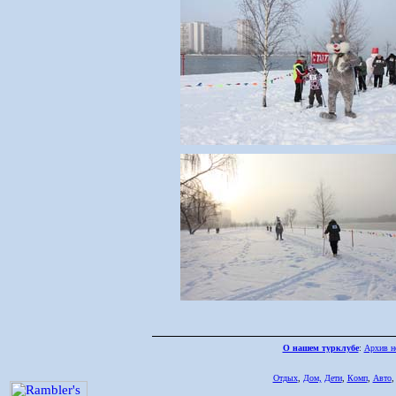
О нашем турклубе
:
Архив н
Отдых
,
Дом,
Дети
,
Комп
,
Авто