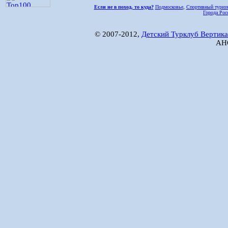
Если не в поход, то куда?
Подмосковье
,
Спортивный туриз
Города Рос
© 2007-2012,
Детский Турклуб Вертика
АНО