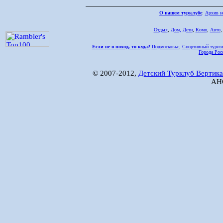
О нашем турклубе
:
Архив н
Отдых
,
Дом,
Дети
,
Комп
,
Авто
Если не в поход, то куда?
Подмосковье
,
Спортивный туриз
Города Рос
© 2007-2012,
Детский Турклуб Вертика
АНО