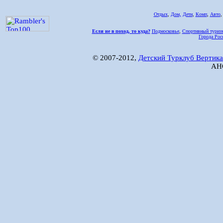
Отдых
,
Дом,
Дети
,
Комп
,
Авто
Если не в поход, то куда?
Подмосковье
,
Спортивный туриз
Города Рос
© 2007-2012,
Детский Турклуб Вертика
АНО