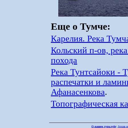
Еще о Тумче:
Карелия. Река Тумч
Кольский п-ов, рек
похода
Река Тунтсайоки - 
распечатки и ламин
Афанасенкова
.
Топографическая ка
О нашем турклубе
:
Архив н