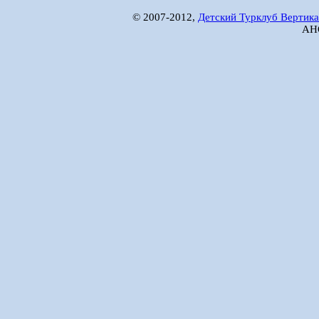
© 2007-2012,
Детский Турклуб Вертика
АНО