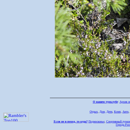
О нашем турклубе
:
Архив н
Отдых
,
Дом,
Дети
,
Комп
,
Авто
Если не в поход, то куда?
Подмосковье
,
Спортивный туриз
Города Рос