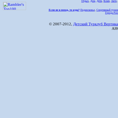
Отдых
,
Дом,
Дети
,
Комп
,
Авто
Если не в поход, то куда?
Подмосковье
,
Спортивный туриз
Города Рос
© 2007-2012,
Детский Турклуб Вертика
АНО