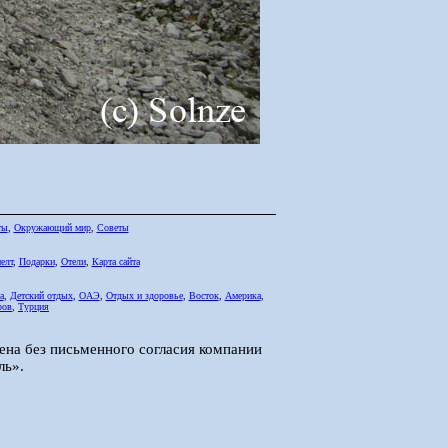
ты
,
Окружающий мир
,
Советы
елт
,
Подарки
,
Отели
,
Карта сайта
а
,
Детский отдых
,
ОАЭ
,
Отдых и здоровье
,
Восток
,
Америка
,
ров
,
Турция
ена без письменного согласия компании
ль».