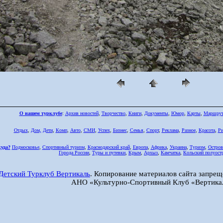
О нашем турклубе
:
Архив новостей
,
Творчество
,
Книги
,
Документы
,
Юмор
,
Карты
,
Маршру
Отдых
,
Дом,
Дети
,
Комп
,
Авто
,
СМИ
,
Успех
,
Бизнес
,
Семья
,
Спорт
,
Реклама
,
Разное
,
Красота
,
Ри
куда?
Подмосковье
,
Спортивный туризм
,
Краснодарский край
,
Европа
,
Африка
,
Украина
,
Туризм
,
Остров
Города России
,
Туры и путевки
,
Крым
,
Архыз
,
Камчатка
,
Кольский полуост
Детский Турклуб Вертикаль
. Копирование материалов сайта запрещ
АНО «Культурно-Спортивный Клуб «Вертика