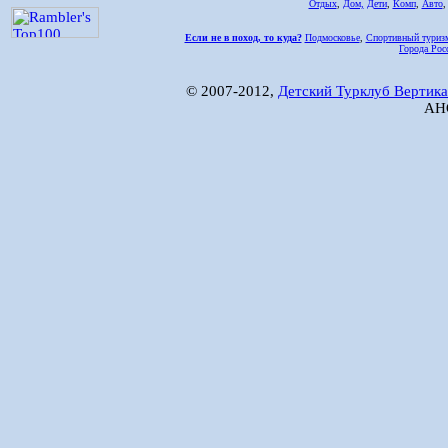
Отдых
,
Дом,
Дети
,
Комп
,
Авто
Если не в поход, то куда?
Подмосковье
,
Спортивный туриз
Города Рос
© 2007-2012,
Детский Турклуб Вертика
АНО