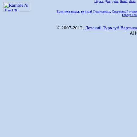
Отдых
,
Дом,
Дети
,
Комп
,
Авто
Если не в поход, то куда?
Подмосковье
,
Спортивный туриз
Города Рос
© 2007-2012,
Детский Турклуб Вертика
АНО