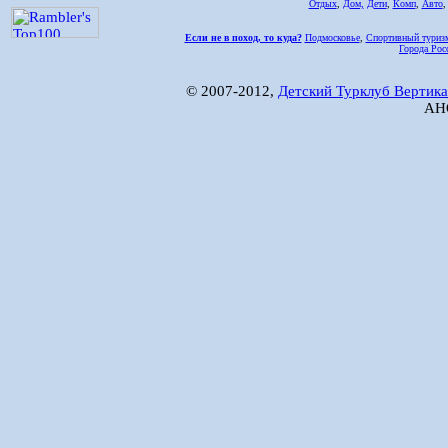
Отдых
,
Дом,
Дети
,
Комп
,
Авто
Если не в поход, то куда?
Подмосковье
,
Спортивный туриз
Города Рос
© 2007-2012,
Детский Турклуб Вертика
АНО