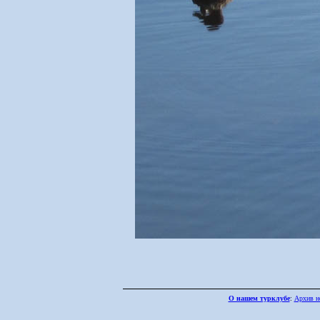
О нашем турклубе
:
Архив н