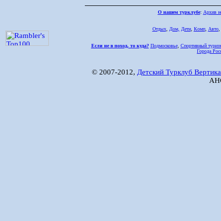
О нашем турклубе
:
Архив н
Отдых
,
Дом,
Дети
,
Комп
,
Авто
Если не в поход, то куда?
Подмосковье
,
Спортивный туриз
Города Рос
© 2007-2012,
Детский Турклуб Вертика
АНО