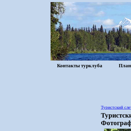
Контакты турклуба
План
Туристский сле
Туристски
Фотограф