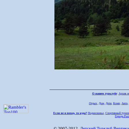
О нашем турклубе
:
Архив н
Отдых
,
Дом,
Дети
,
Комп
,
Авто
Если не в поход, то куда?
Подмосковье
,
Спортивный туриз
Города Рос
© 2007-2012,
Детский Турклуб Вертика