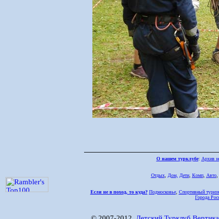
О нашем турклубе
:
Архив н
Отдых
,
Дом,
Дети
,
Комп
,
Авто
Если не в поход, то куда?
Подмосковье
,
Спортивный туриз
Города Рос
© 2007-2012,
Детский Турклуб Вертика