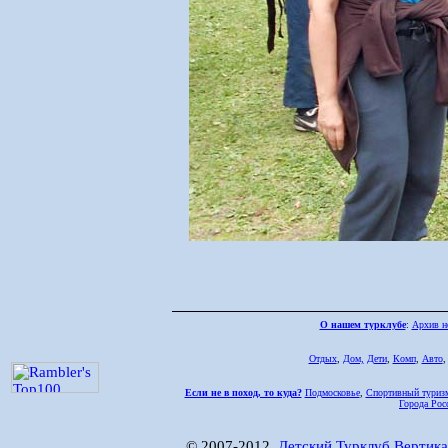
О нашем турклубе
:
Архив н
Отдых
,
Дом,
Дети
,
Комп
,
Авто
Если не в поход, то куда?
Подмосковье
,
Спортивный туриз
Города Рос
© 2007-2012,
Детский Турклуб Вертика