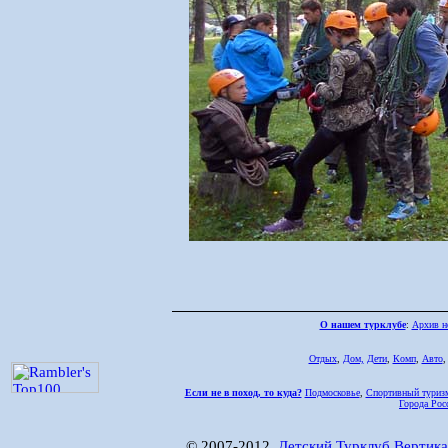
О нашем турклубе
:
Архив н
Отдых
,
Дом,
Дети
,
Комп
,
Авто
Если не в поход, то куда?
Подмосковье
,
Спортивный туриз
Города Рос
© 2007-2012,
Детский Турклуб Вертика