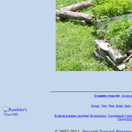
О нашем турклубе
:
Архив н
Отдых
,
Дом,
Дети
,
Комп
,
Авто
Если не в поход, то куда?
Подмосковье
,
Спортивный туриз
Города Рос
© 2007-2012,
Детский Турклуб Вертика