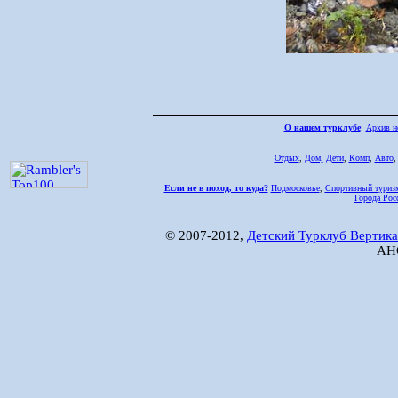
О нашем турклубе
:
Архив н
Отдых
,
Дом,
Дети
,
Комп
,
Авто
Если не в поход, то куда?
Подмосковье
,
Спортивный туриз
Города Рос
© 2007-2012,
Детский Турклуб Вертика
АНО