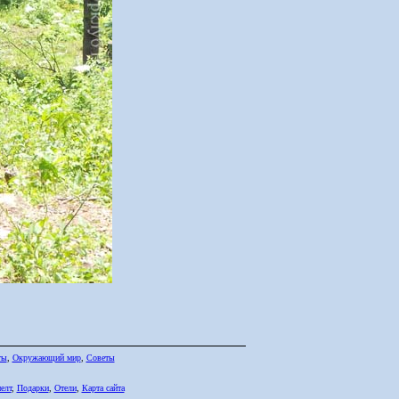
ты
,
Окружающий мир
,
Советы
елт
,
Подарки
,
Отели
,
Карта сайта