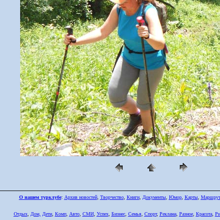
О нашем турклубе
:
Архив новостей
,
Творчество
,
Книги
,
Документы
,
Юмор
,
Карты
,
Маршру
Отдых
,
Дом,
Дети
,
Комп
,
Авто
,
СМИ
,
Успех
,
Бизнес
,
Семья
,
Спорт
,
Реклама
,
Разное
,
Красота
,
Ри