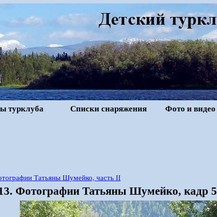
ы турклуба
Списки снаряжения
Фото и видео
тографии Татьяны Шумейко, часть II
13. Фотографии Татьяны Шумейко, кадр 