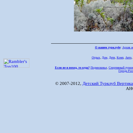
О нашем турклубе
:
Архив н
Отдых
,
Дом,
Дети
,
Комп
,
Авто
Если не в поход, то куда?
Подмосковье
,
Спортивный туриз
Города Рос
© 2007-2012,
Детский Турклуб Вертика
АНО