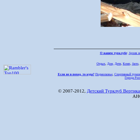
О нашем турклубе
:
Архив н
Отдых
,
Дом,
Дети
,
Комп
,
Авто
Если не в поход, то куда?
Подмосковье
,
Спортивный туриз
Города Рос
© 2007-2012,
Детский Турклуб Вертика
АНО