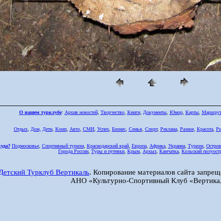
О нашем турклубе
:
Архив новостей
,
Творчество
,
Книги
,
Документы
,
Юмор
,
Карты
,
Маршру
Отдых
,
Дом,
Дети
,
Комп
,
Авто
,
СМИ
,
Успех
,
Бизнес
,
Семья
,
Спорт
,
Реклама
,
Разное
,
Красота
,
Ри
куда?
Подмосковье
,
Спортивный туризм
,
Краснодарский край
,
Европа
,
Африка
,
Украина
,
Туризм
,
Остров
Города России
,
Туры и путевки
,
Крым
,
Архыз
,
Камчатка
,
Кольский полуост
Детский Турклуб Вертикаль
. Копирование материалов сайта запрещ
АНО «Культурно-Спортивный Клуб «Вертика