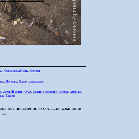
ты
,
Окружающий мир
,
Советы
елт
,
Подарки
,
Отели
,
Карта сайта
а
,
Детский отдых
,
ОАЭ
,
Отдых и здоровье
,
Восток
,
Америка
,
ров
,
Турция
ена без письменного согласия компании
ль».