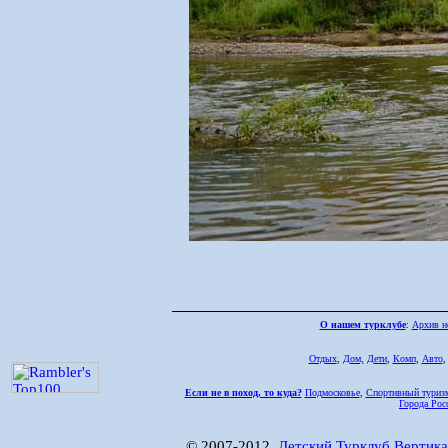
О нашем турклубе
:
Архив н
Отдых
,
Дом,
Дети
,
Комп
,
Авто
Если не в поход, то куда?
Подмосковье
,
Спортивный туриз
Города Рос
© 2007-2012,
Детский Турклуб Вертика