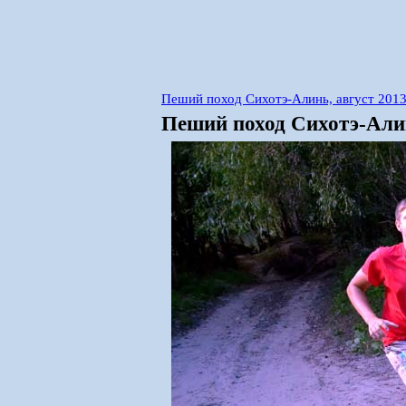
Пеший поход Сихотэ-Алинь, август 201
Пеший поход Сихотэ-Алин