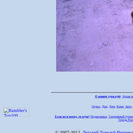
О нашем турклубе
:
Архив н
Отдых
,
Дом,
Дети
,
Комп
,
Авто
Если не в поход, то куда?
Подмосковье
,
Спортивный туриз
Города Рос
© 2007-2012,
Детский Турклуб Вертика