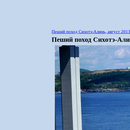
Пеший поход Сихотэ-Алинь, август 201
Пеший поход Сихотэ-Алин