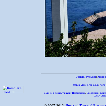
О нашем турклубе
:
Архив н
Отдых
,
Дом,
Дети
,
Комп
,
Авто
Если не в поход, то куда?
Подмосковье
,
Спортивный туриз
Города Рос
© 2007-2012,
Детский Турклуб Вертика