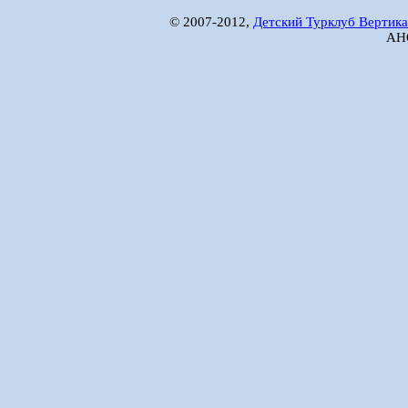
© 2007-2012,
Детский Турклуб Вертика
АНО