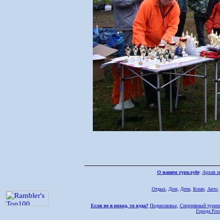
О нашем турклубе
:
Архив н
Отдых
,
Дом,
Дети
,
Комп
,
Авто
Если не в поход, то куда?
Подмосковье
,
Спортивный туриз
Города Рос