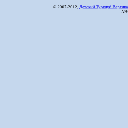
© 2007-2012,
Детский Турклуб Вертика
АНО