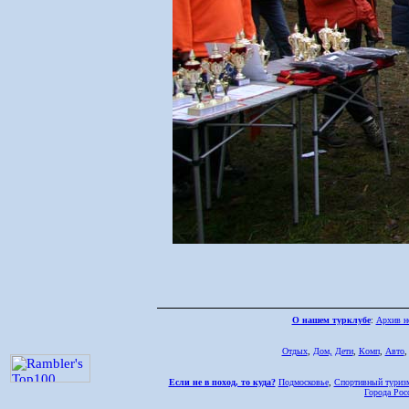
О нашем турклубе
:
Архив н
Отдых
,
Дом,
Дети
,
Комп
,
Авто
Если не в поход, то куда?
Подмосковье
,
Спортивный туриз
Города Рос