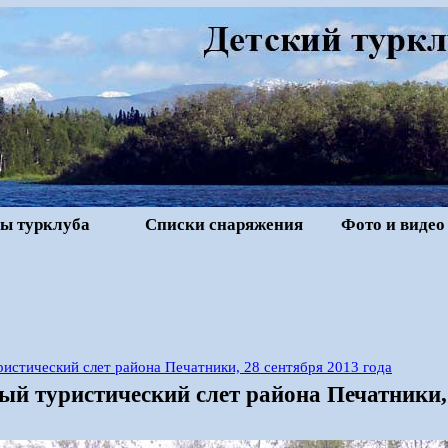
ы турклуба
Списки снаряжения
Фото и видео
истический слет района Печатники, 28 сентября 2013 года
й туристический слет района Печатники, 