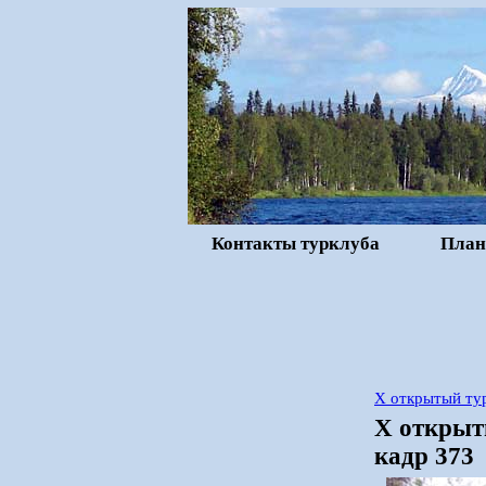
Контакты турклуба
План
X открытый тур
X открыты
кадр 373