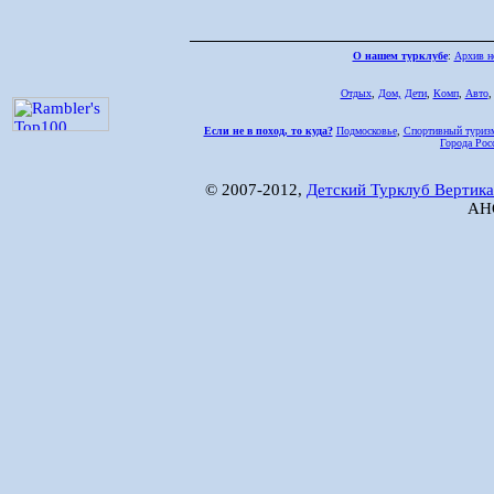
О нашем турклубе
:
Архив н
Отдых
,
Дом,
Дети
,
Комп
,
Авто
Если не в поход, то куда?
Подмосковье
,
Спортивный туриз
Города Рос
© 2007-2012,
Детский Турклуб Вертика
АНО