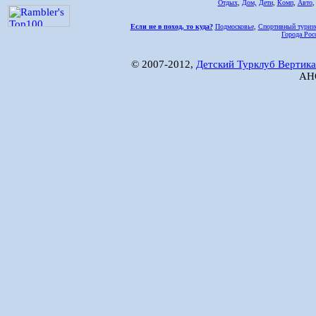
Отдых
,
Дом,
Дети
,
Комп
,
Авто
Если не в поход, то куда?
Подмосковье
,
Спортивный туриз
Города Рос
© 2007-2012,
Детский Турклуб Вертика
АНО