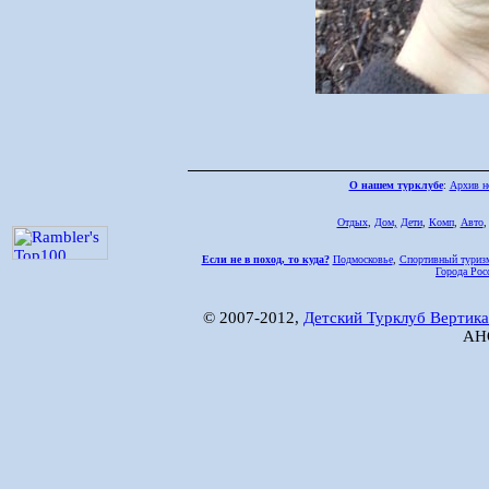
О нашем турклубе
:
Архив н
Отдых
,
Дом,
Дети
,
Комп
,
Авто
Если не в поход, то куда?
Подмосковье
,
Спортивный туриз
Города Рос
© 2007-2012,
Детский Турклуб Вертика
АНО