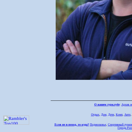
О нашем турклубе
:
Архив н
Отдых
,
Дом,
Дети
,
Комп
,
Авто
Если не в поход, то куда?
Подмосковье
,
Спортивный туриз
Города Рос