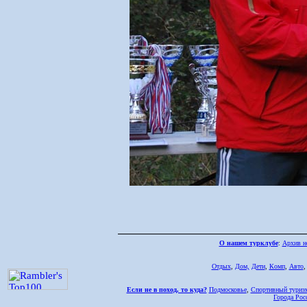
О нашем турклубе
:
Архив н
Отдых
,
Дом,
Дети
,
Комп
,
Авто
Если не в поход, то куда?
Подмосковье
,
Спортивный туриз
Города Рос