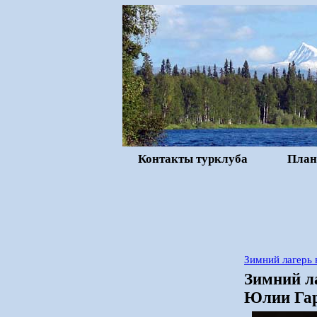
Контакты турклуба
План
Зимний лагерь 
Зимний л
Юлии Гар