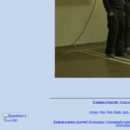
О нашем турклубе
:
Архив н
Отдых
,
Дом,
Дети
,
Комп
,
Авто
Если не в поход, то куда?
Подмосковье
,
Спортивный туриз
Города Рос