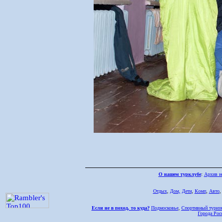
О нашем турклубе
:
Архив н
Отдых
,
Дом,
Дети
,
Комп
,
Авто
Если не в поход, то куда?
Подмосковье
,
Спортивный туриз
Города Рос