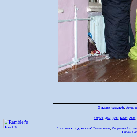
О нашем турклубе
:
Архив н
Отдых
,
Дом,
Дети
,
Комп
,
Авто
Если не в поход, то куда?
Подмосковье
,
Спортивный туриз
Города Рос