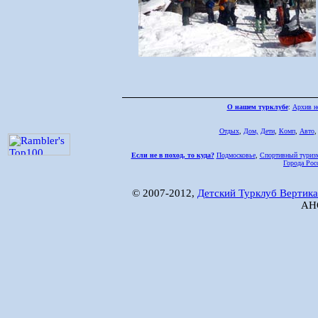
О нашем турклубе
:
Архив н
Отдых
,
Дом,
Дети
,
Комп
,
Авто
Если не в поход, то куда?
Подмосковье
,
Спортивный туриз
Города Рос
© 2007-2012,
Детский Турклуб Вертика
АНО